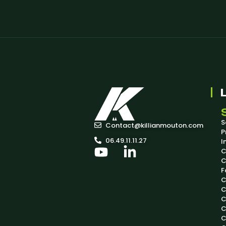
S
Contact@killianmouton.com
P
06.49.11.11.27
I
C
C
F
C
C
C
C
C